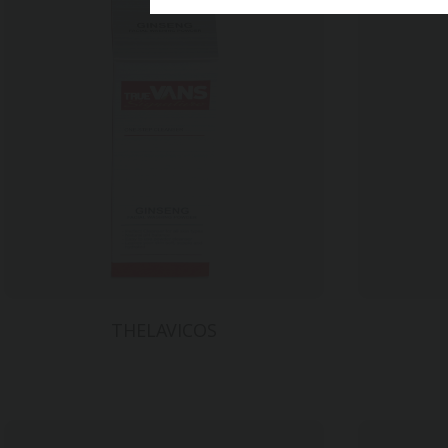
Ildong Pha
材質
140편아
印刷
4도 + U
後加工
써멀유광
サイズ
90*90*17
THELAVICOS