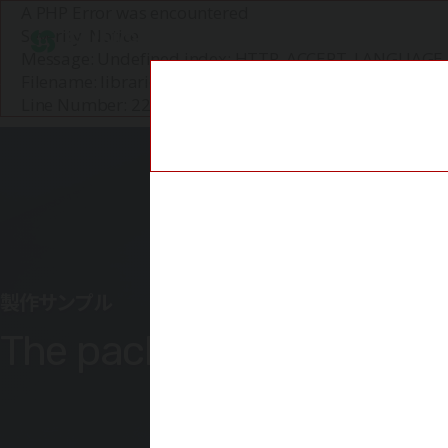
A PHP Error was encountered
Severity: Notice
SUNGJEE P&C
設備と
Message: Undefined index: HTTP_ACCEPT_LANGUAGE
Filename: libraries/user_agent_parser.php
Line Number: 226
製作サンプル
The packaging itself is t