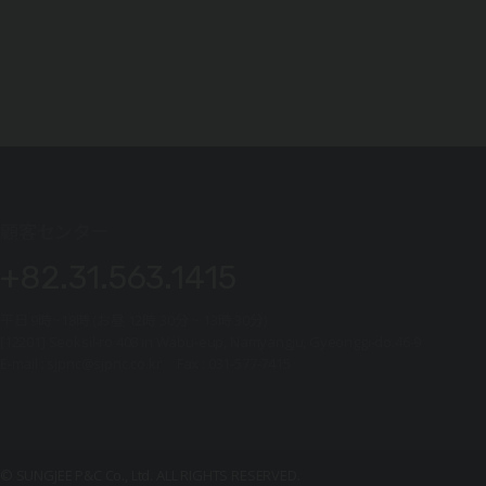
顧客センター
+82.31.563.1415
平日 9時~18時 (お昼 12時 30分 ~ 13時 30分)
[12201] Seoksil-ro 408 in Wabu-eup, Namyangju, Gyeonggi-do.46-9
E-mail : sjpnc@sjpnc.co.kr Fax : 031-577-7415
© SUNGJEE P&C Co., Ltd. ALL RIGHTS RESERVED.