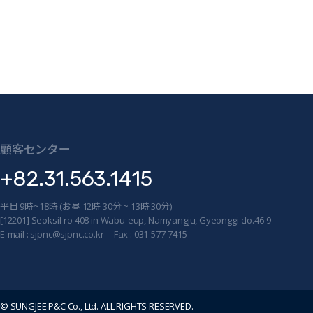
顧客センター
+82.31.563.1415
平日 9時~18時 (お昼 12時 30分 ~ 13時 30分)
[12201] Seoksil-ro 408 in Wabu-eup, Namyangju, Gyeonggi-do.46-9
E-mail : sjpnc@sjpnc.co.kr Fax : 031-577-7415
© SUNGJEE P&C Co., Ltd. ALL RIGHTS RESERVED.