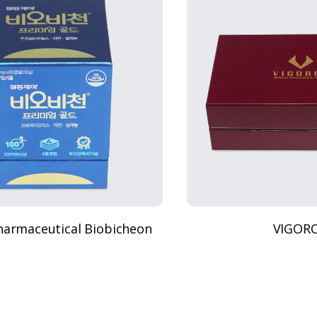
harmaceutical Biobicheon
VIGOR