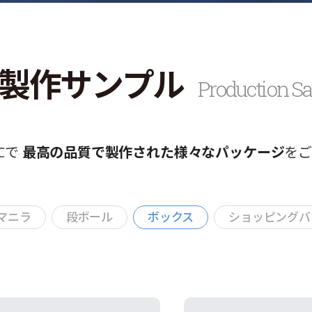
製作サンプル
Production S
&Cで
最高の品質で製作された様々なパッケージ
を
マニラ
段ボール
ボックス
ショッピングバ