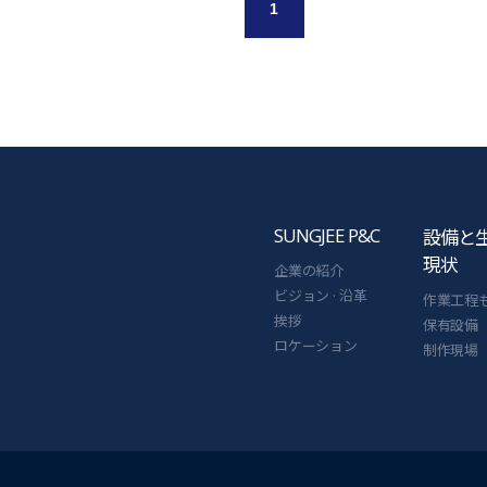
1
SUNGJEE P&C
設備と
現状
企業の紹介
ビジョン · 沿革
作業工程
挨拶
保有設備
ロケーション
制作現場