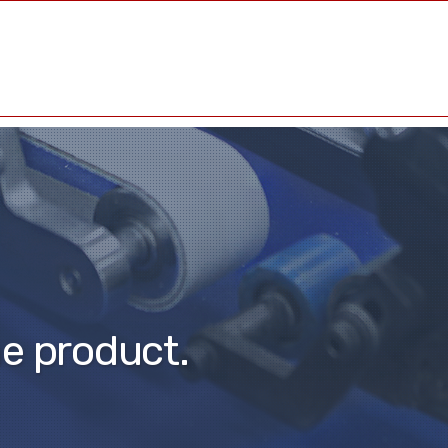
生産の現状
製作サンプル
製作ガイド
he product.