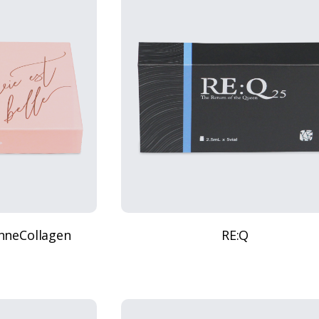
nneCollagen
RE:Q