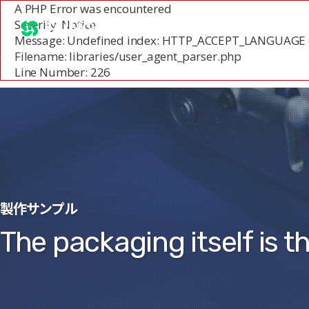
A PHP Error was encountered
Severity: Notice
SUNGJEE P&C
設備と
Message: Undefined index: HTTP_ACCEPT_LANGUAGE
Filename: libraries/user_agent_parser.php
Line Number: 226
製作サンプル
The packaging itself is t